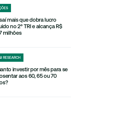
ÇÕES
saí mais que dobra lucro
quido no 2º TRI e alcança R$
7 milhões
QI RESEARCH
anto investir por mês para se
osentar aos 60, 65 ou 70
os?