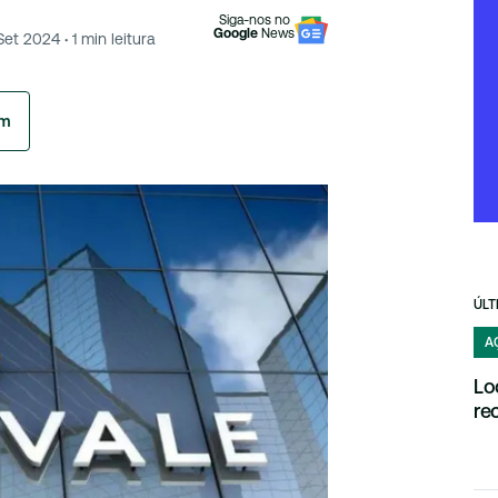
Siga-nos no
Google
News
 Set 2024
·
1
min leitura
am
ÚLT
A
Lo
re