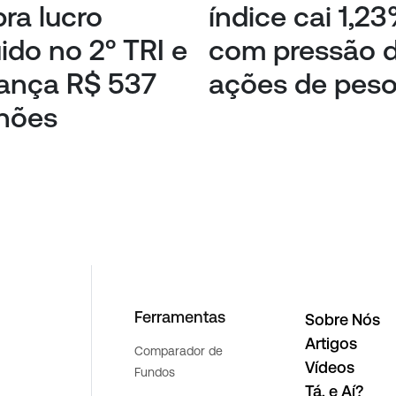
ra lucro
índice cai 1,2
uido no 2º TRI e
com pressão 
ança R$ 537
ações de pes
hões
Ferramentas
Sobre Nós
Artigos
Comparador de
Vídeos
Fundos
Tá, e Aí?