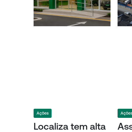
Ações
Açõe
Localiza tem alta
Ass