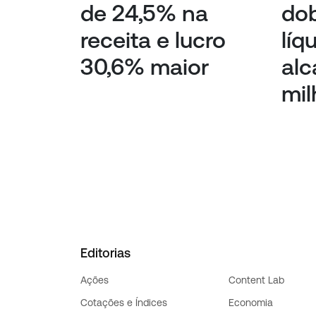
de 24,5% na
dob
receita e lucro
líq
30,6% maior
alc
mil
Editorias
Ações
Content Lab
Cotações e Índices
Economia