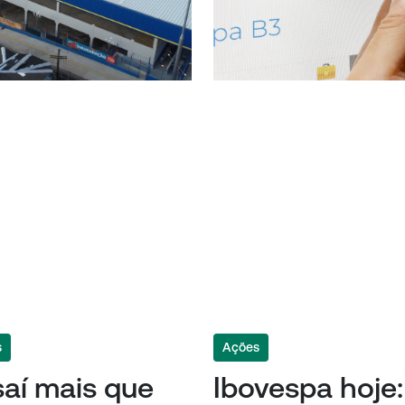
s
Ações
aí mais que
Ibovespa hoje: