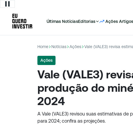
Últimas Notícias
Editorias
Ações
Artigo
Home
Notícias
Ações
Ações
Vale (VALE3) revis
produção do minér
2024
A Vale (VALE3) revisou suas estimativas de p
para 2024; confira as projeções.