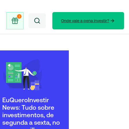
Onde vale a pena investir?
EuQueroInvestir
News: Tudo sobre
investimentos, de
segunda a sexta, no