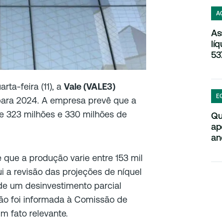
A
As
lí
53
ta-feira (11), a
Vale (VALE3)
E
para 2024. A empresa prevê que a
re 323 milhões e 330 milhões de
Qu
ap
an
e que a produção varie entre 153 mil
i a revisão das projeções de níquel
de um desinvestimento parcial
ção foi informada à Comissão de
m fato relevante.