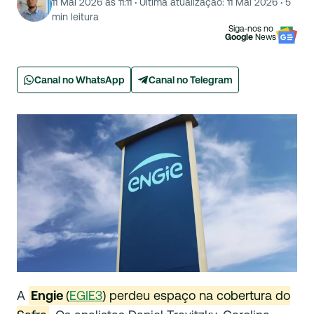
11 Mai 2026 às 11:11
·
Última atualização:
11 Mai 2026
·
5
min leitura
Siga-nos no
Google
News
Canal no WhatsApp
Canal no Telegram
A
Engie
(
EGIE3
) perdeu espaço na cobertura do