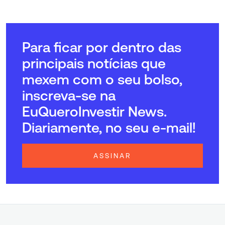
Para ficar por dentro das
principais notícias que
mexem com o seu bolso,
inscreva-se na
EuQueroInvestir News.
Diariamente, no seu e-mail!
ASSINAR