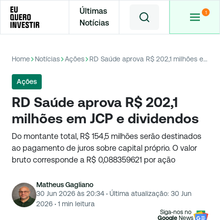
Últimas
Notícias
Home
Notícias
Ações
RD Saúde aprova R$ 202,1 milhões em JCP e dividendos
Ações
RD Saúde aprova R$ 202,1
milhões em JCP e dividendos
Do montante total, R$ 154,5 milhões serão destinados
ao pagamento de juros sobre capital próprio. O valor
bruto corresponde a R$ 0,088359621 por ação
Matheus Gagliano
30 Jun 2026 às 20:34
·
Última atualização:
30 Jun
2026
·
1
min leitura
Siga-nos no
Google
News