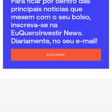
Para ficar por dentro das
principais notícias que
mexem com o seu bolso,
inscreva-se na
EuQueroInvestir News.
Diariamente, no seu e-mail!
ASSINAR