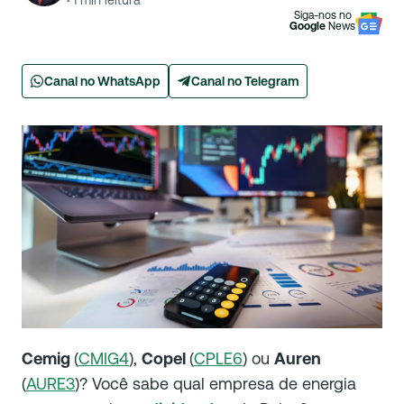
·
1
min leitura
Siga-nos no
Google
News
Canal no WhatsApp
Canal no Telegram
Cemig
(
CMIG4
),
Copel
(
CPLE6
) ou
Auren
(
AURE3
)? Você sabe qual empresa de energia