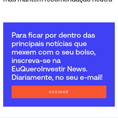
Para ficar por dentro das
principais notícias que
mexem com o seu bolso,
inscreva-se na
EuQueroInvestir News.
Diariamente, no seu e-mail!
ASSINAR