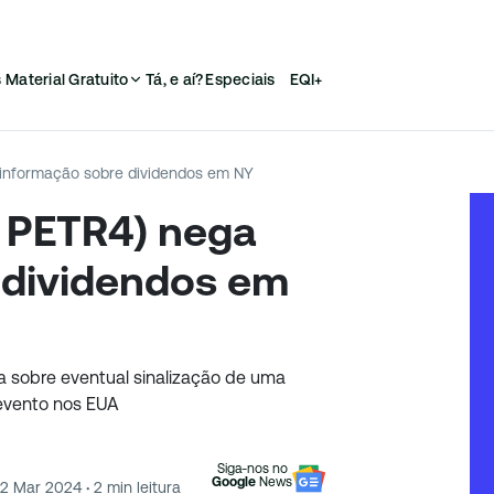
s
Material Gratuito
Tá, e aí?
Especiais
EQI+
 informação sobre dividendos em NY
; PETR4) nega
 dividendos em
a sobre eventual sinalização de uma
 evento nos EUA
Siga-nos no
Google
News
12 Mar 2024
·
2
min leitura