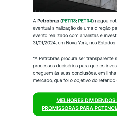
A
Petrobras (
PETR3
;
PETR4
)
negou notí
eventual sinalização de uma direção p
evento realizado com analistas e inves
31/01/2024, em Nova York, nos Estados 
“A Petrobras procura ser transparente
processos decisórios para que os inves
cheguem às suas conclusões, em linha
mercado, que foi o objetivo do referido e
MELHORES DIVIDENDOS:
PROMISSORAS PARA POTENCIA