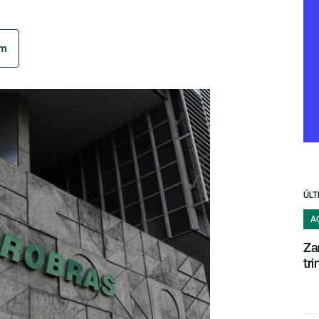
am
ÚLT
A
Za
tr