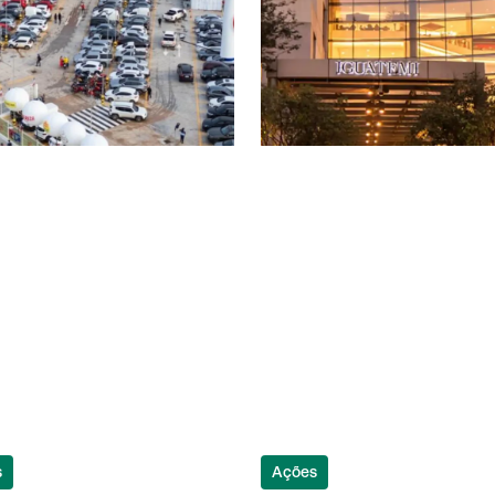
s
Ações