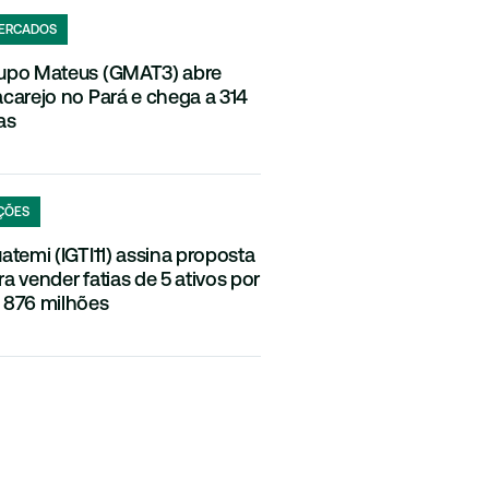
ERCADOS
upo Mateus (GMAT3) abre
acarejo no Pará e chega a 314
as
ÇÕES
uatemi (IGTI11) assina proposta
ra vender fatias de 5 ativos por
 876 milhões