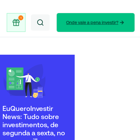
Onde vale a pena investir?
EuQueroInvestir
News: Tudo sobre
investimentos, de
segunda a sexta, no