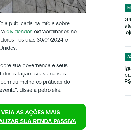
M
Gr
cia publicada na mídia sobre
at
ara
dividendos
extraordinários no
loj
tidores nos dias 30/01/2024 e
Unidos.
A
 sobre sua governança e seus
Ig
tidores façam suas análises e
pa
R$
 com as melhores práticas do
vento”, disse a petroleira.
 VEJA AS AÇÕES MAIS
LIZAR SUA RENDA PASSIVA