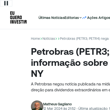
Últimas Notícias
Editorias
Ações
Artigo
Home
Notícias
Petrobras (PETR3; PETR4) nega
Petrobras (PETR3
informação sobre
NY
A Petrobras negou notícia publicada na mídi
direção para dividendos extraordinários em
Matheus Gagliano
12 Mar 2024 às 21:52
·
Última atualização: