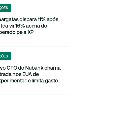
ÇÕES
pargatas dispara 11% após
itda vir 16% acima do
perado pela XP
ÇÕES
vo CFO do Nubank chama
trada nos EUA de
xperimento” e limita gasto