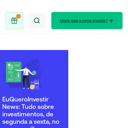
Onde vale a pena investir?
EuQueroInvestir
News: Tudo sobre
investimentos, de
segunda a sexta, no