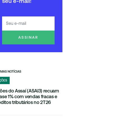
seu e-mail!
ASSINAR
IMAS NOTÍCIAS
ÇÕES
ões do Assaí (ASAI3) recuam
ase 1% com vendas fracas e
éditos tributários no 2T26