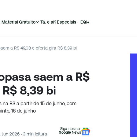
s
Material Gratuito
Tá, e aí?
Especiais
EQI+
em a R$ 49,03 e oferta gira R$ 8,39 bi
opasa saem a R$
 R$ 8,39 bi
na B3 a partir de 15 de junho, com
inte, 16 de junho
Siga-nos no
Google
News
2 Jun 2026
·
3
min leitura