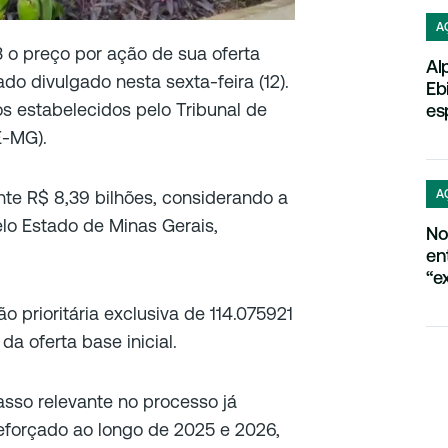
A
3 o preço por ação de sua oferta
Al
o divulgado nesta sexta-feira (12).
Eb
s estabelecidos pelo Tribunal de
es
E-MG).
A
e R$ 8,39 bilhões, considerando a
lo Estado de Minas Gerais,
No
en
“e
o prioritária exclusiva de 114.075921
a oferta base inicial.
sso relevante no processo já
forçado ao longo de 2025 e 2026,