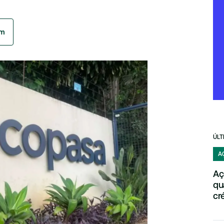
am
ÚLT
A
Aç
qu
cr