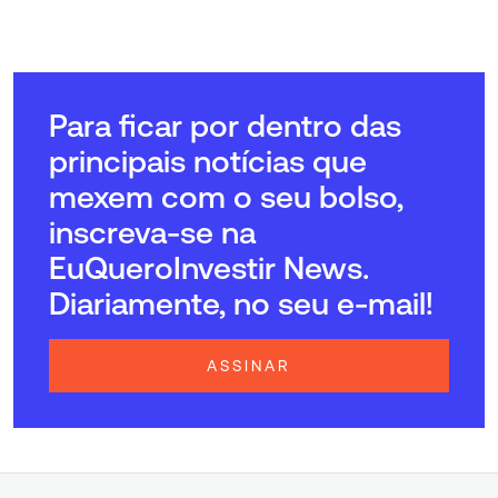
Para ficar por dentro das
principais notícias que
mexem com o seu bolso,
inscreva-se na
EuQueroInvestir News.
Diariamente, no seu e-mail!
ASSINAR