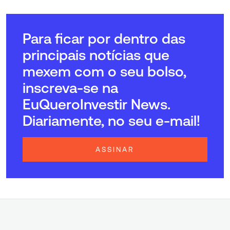
Para ficar por dentro das
principais notícias que
mexem com o seu bolso,
inscreva-se na
EuQueroInvestir News.
Diariamente, no seu e-mail!
ASSINAR