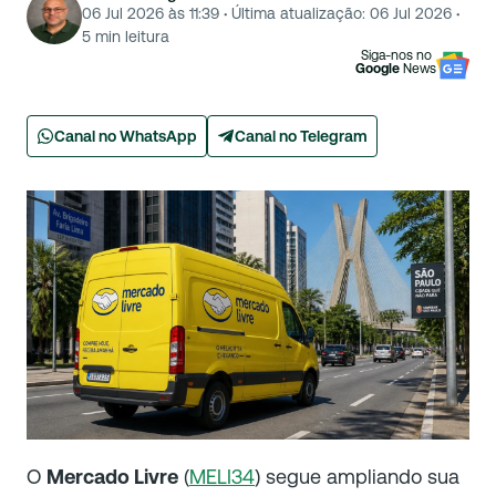
06 Jul 2026 às 11:39
·
Última atualização:
06 Jul 2026
·
5
min leitura
Siga-nos no
Google
News
Canal no WhatsApp
Canal no Telegram
O
Mercado Livre
(
MELI34
) segue ampliando sua