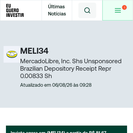
Últimas
Notícias
Home
Cotações
MELI34
MELI34
MercadoLibre, Inc. Shs Unsponsored
Brazilian Depository Receipt Repr
0.00833 Sh
Atualizado em
06/08/26
às
09:28
Invista agora em (
MELI34
) a partir de
R$ 81,67