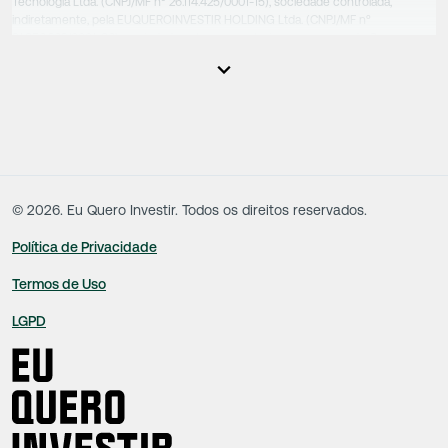
Tecnologia Ltda. (CNPJ/MF nº 26.114.425/0001-15), sociedade controlada,
indiretamente, pela EUQUEROINVESTIR HOLDING Ltda. (CNPJ/MF nº
31.856.262/0001-86), sociedade esta que controla as empresas do Grupo.
Apesar das empresas estarem sob o controle comum, os executivos
responsáveis tecnicamente são totalmente independentes, sendo que estes
na função da execução de suas atividades não exercem nenhuma atividade
conflitante. Desta forma, os conteúdos vinculados no site são de caráter
exclusivamente informativo, não sofrendo, de qualquer aspecto, influência de
decisões comerciais e de negócios de outras sociedades, sendo os mesmos
produzidos de acordo com o juízo de valor e as convicções da equipe técnica.
©
2026
. Eu Quero Investir. Todos os direitos reservados.
Política de Privacidade
Termos de Uso
LGPD