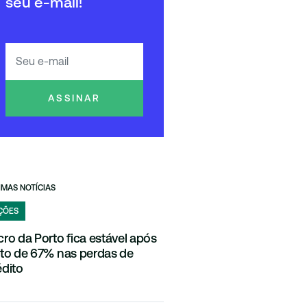
seu e-mail!
ASSINAR
IMAS NOTÍCIAS
ÇÕES
cro da Porto fica estável após
lto de 67% nas perdas de
édito