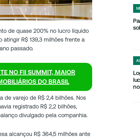
M
Pa
so
o de quase 200% no lucro líquido
o atingir R$ 139,3 milhões frente a
ano passado.
A
E NO FII SUMMIT, MAIOR
Lo
lu
OBILIÁRIOS DO BRASIL
no
ida de varejo de R$ 2,4 bilhões. Nos
via registrado R$ 2,2 bilhões,
alanço divulgado pela companhia.
resa alcançou R$ 364,5 milhões ante