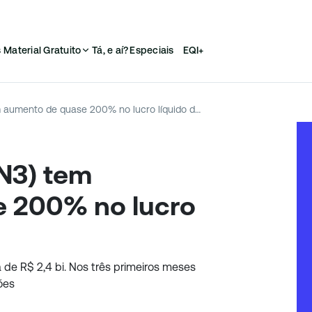
s
Material Gratuito
Tá, e aí?
Especiais
EQI+
Lojas Renner (LREN3) tem aumento de quase 200% no lucro líquido do 1TRI24
N3) tem
 200% no lucro
a de R$ 2,4 bi. Nos três primeiros meses
ões