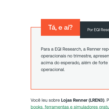
Tá, e aí?
EQI Res
Para a EQI Research, a Renner re
operacionais no trimestre, aprese
acima do esperado, além de forte
operacional.
Você leu sobre
Lojas Renner (LREN3)
. 
books, ferramentas e simuladores gratu