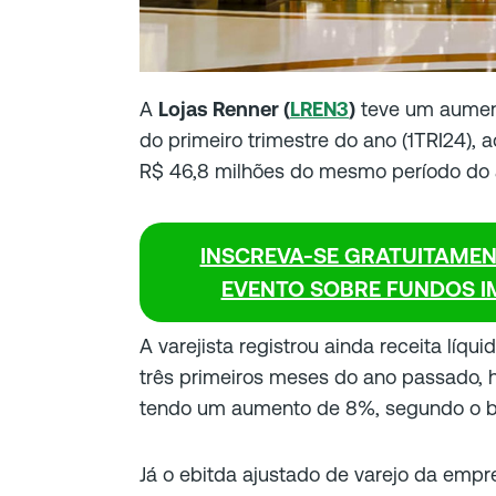
A
Lojas Renner (
LREN3
)
teve um aument
do primeiro trimestre do ano (1TRI24), a
R$ 46,8 milhões do mesmo período do 
INSCREVA-SE GRATUITAMENT
EVENTO SOBRE FUNDOS IM
A varejista registrou ainda receita líqu
três primeiros meses do ano passado, ha
tendo um aumento de 8%, segundo o b
Já o ebitda ajustado de varejo da emp