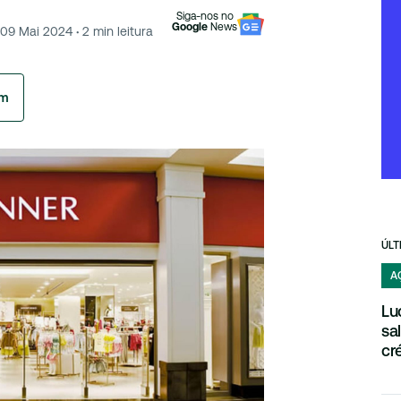
Siga-nos no
Google
News
09 Mai 2024
·
2
min leitura
am
ÚLT
A
Lu
sa
cr