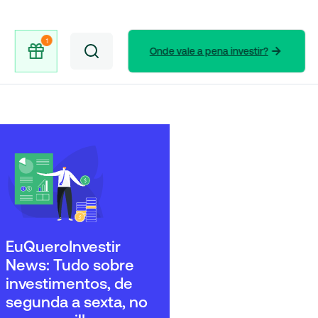
Onde vale a pena investir?
EuQueroInvestir
News: Tudo sobre
investimentos, de
segunda a sexta, no