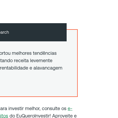
earch
portou melhores tendências
ntando receita levemente
 rentabilidade e alavancagem
Para investir melhor, consulte os
e-
itos
do EuQueroInvestir! Aproveite e