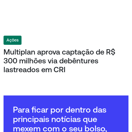
Ações
Multiplan aprova captação de R$
300 milhões via debêntures
lastreados em CRI
Para ficar por dentro das
principais notícias que
mexem com o seu bolso,