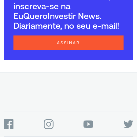
inscreva-se na
EuQueroInvestir News.
Diariamente, no seu e-mail!
ASSINAR