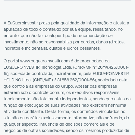
A EuQueroInvestir preza pela qualidade da informação e atesta a
apuração de todo o conteúdo por sua equipe, ressaltando, no
entanto, que não faz qualquer tipo de recomendação de
investimento, não se responsabiliza por perdas, danos (diretos,
indiretos e incidentais), custos e lucros cessantes.
O portal www.euqueroinvestir.com é de propriedade da
EUQUEROINVESTIR Tecnologia Ltda. (CNPJ/MF nº 26.114.425/0001-
15), sociedade controlada, indiretamente, pela EUQUEROINVESTIR
HOLDING Ltda. (CNPJ/MF nº 31.856.262/0001-86), sociedade esta
que controla as empresas do Grupo. Apesar das empresas
estarem sob o controle comum, os executivos responsáveis
tecnicamente são totalmente independentes, sendo que estes na
função da execução de suas atividades não exercem nenhuma
atividade conflitante. Desta forma, os conteúdos vinculados no
site são de caráter exclusivamente informativo, não sofrendo, de
qualquer aspecto, influência de decisões comerciais e de
negócios de outras sociedades, sendo os mesmos produzidos de