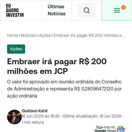
Últimas
Notícias
Home
Notícias
Ações
Embraer irá pagar R$ 200 milhões em JCP
Ações
Embraer irá pagar R$ 200
milhões em JCP
O valor foi aprovado em reunião ordinária do Conselho
de Administração e representa R$ 0,28096472120 por
ação ordinária
Gustavo Kahil
18 Jun 2026 às 18:35
·
Última atualização:
18 Jun 2026
·
1
min leitura
Siga-nos no
Google
News