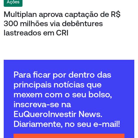
Ações
Multiplan aprova captação de R$
300 milhões via debêntures
lastreados em CRI
Para ficar por dentro das
principais notícias que
mexem com o seu bolso,
inscreva-se na
EuQueroInvestir News.
Diariamente, no seu e-mail!