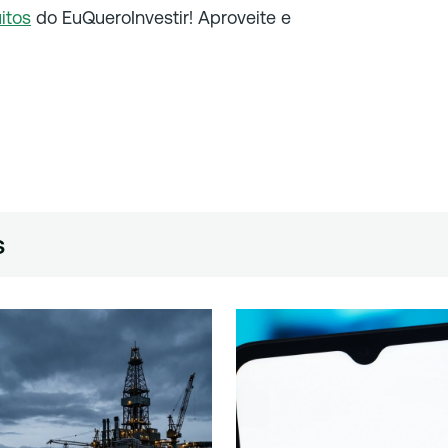
itos
do EuQueroInvestir! Aproveite e
s