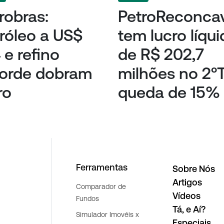
robras:
PetroReconca
róleo a US$
tem lucro líqu
 e refino
de R$ 202,7
corde dobram
milhões no 2ºT
ro
queda de 15%
Ferramentas
Sobre Nós
Artigos
Comparador de
Vídeos
Fundos
Tá, e Aí?
Simulador Imovéis x
Especiais