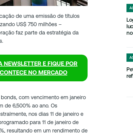
A
icação de uma emissão de títulos
Lo
alizando US$ 750 milhões –
lu
ração faz parte da estratégia da
no
s.
A
A NEWSLETTER E FIQUE POR
Pe
ACONTECE NO MERCADO
re
s bonds, com vencimento em janeiro
m de 6,500% ao ano. Os
tralmente, nos dias 11 de janeiro e
programado para 11 de janeiro de
3%, resultando em um rendimento de