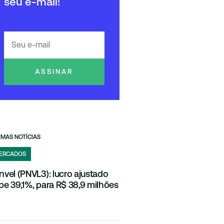
seu e-mail!
ASSINAR
IMAS NOTÍCIAS
ERCADOS
nvel (PNVL3): lucro ajustado
be 39,1%, para R$ 38,9 milhões