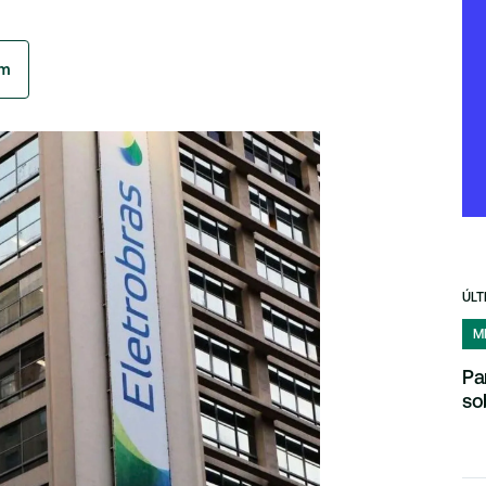
am
ÚLT
M
Pa
so