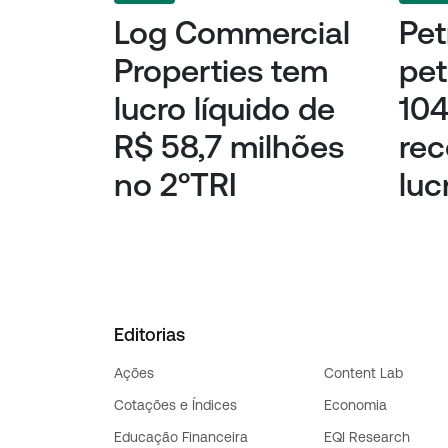
Log Commercial
Pet
Properties tem
pet
lucro líquido de
104
R$ 58,7 milhões
re
no 2ºTRI
luc
Editorias
Ações
Content Lab
Cotações e Índices
Economia
Educação Financeira
EQI Research