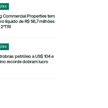
ÇÕES
g Commercial Properties tem
cro líquido de R$ 58,7 milhões
 2ºTRI
ÇÕES
trobras: petróleo a US$ 104 e
fino recorde dobram lucro