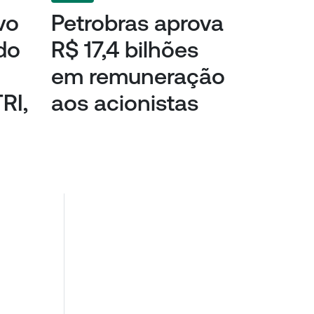
vo
Petrobras aprova
ido
R$ 17,4 bilhões
em remuneração
RI,
aos acionistas