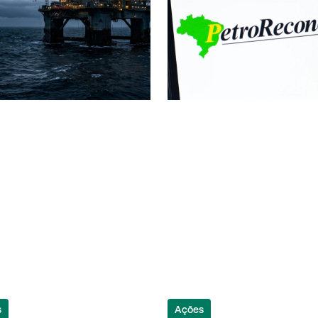
s
Ações