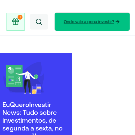
Onde vale a pena investir?
EuQueroInvestir
News: Tudo sobre
investimentos, de
segunda a sexta, no