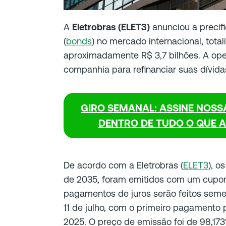
A
Eletrobras (ELET3)
anunciou a precif
(
bonds
) no mercado internacional, tot
aproximadamente R$ 3,7 bilhões. A ope
companhia para refinanciar suas dívida
GIRO SEMANAL: ASSINE NOSS
DENTRO DE TUDO O QUE 
De acordo com a Eletrobras (
ELET3
), o
de 2035, foram emitidos com um cupo
pagamentos de juros serão feitos semes
11 de julho, com o primeiro pagamento 
2025. O preço de emissão foi de 98,17