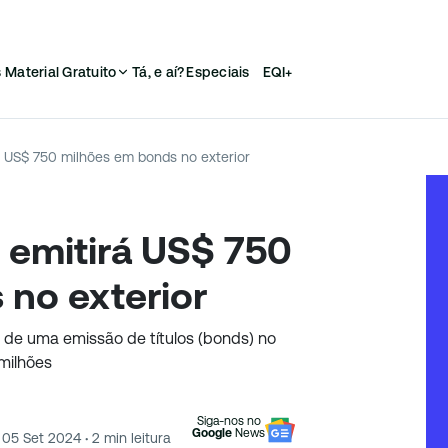
s
Material Gratuito
Tá, e aí?
Especiais
EQI+
rá US$ 750 milhões em bonds no exterior
) emitirá US$ 750
no exterior
o de uma emissão de títulos (bonds) no
milhões
Siga-nos no
Google
News
05 Set 2024
·
2
min leitura