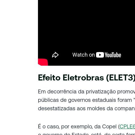
Efeito Eletrobras (ELET3
Em decorrência da privatização promov
públicas de governos estaduais foram “
desestatizadas aos moldes da companhi
É o caso, por exemplo, da Copel (
CPLE
o governo do Estado, está, de certa fo