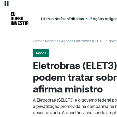
Últimas Notícias
Editorias
Ações
Artigo
Home
Notícias
Ações
Ações
Eletrobras (ELET3
podem tratar sobr
afirma ministro
A Eletrobras ($ELET3) e o governo federal p
a privatização promovida na companhia na 
desestatizada. A questão vinha sendo ampla