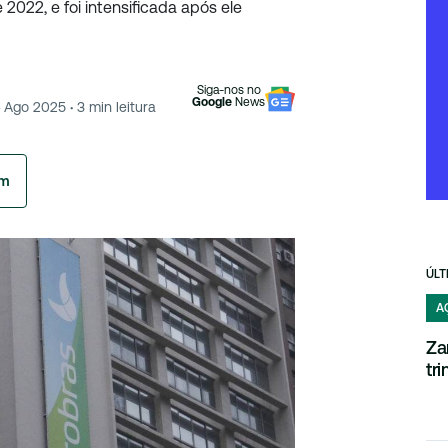
e 2022, e foi intensificada após ele
Siga-nos no
Google
News
 Ago 2025
·
3
min leitura
am
ÚLT
A
Za
tr