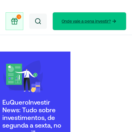
Onde vale a pena investir?
EuQueroInvestir
News: Tudo sobre
investimentos, de
segunda a sexta, no