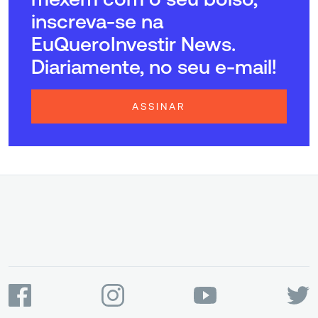
inscreva-se na
EuQueroInvestir News.
Diariamente, no seu e-mail!
ASSINAR