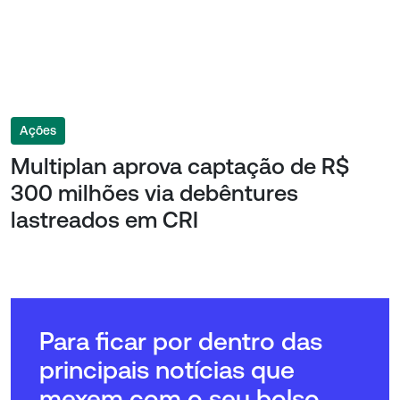
Ações
Multiplan aprova captação de R$
300 milhões via debêntures
lastreados em CRI
Para ficar por dentro das
principais notícias que
mexem com o seu bolso,