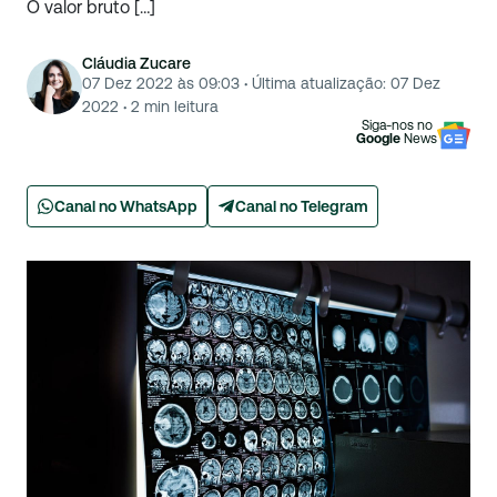
O valor bruto […]
Cláudia Zucare
07 Dez 2022 às 09:03
·
Última atualização:
07 Dez
2022
·
2
min leitura
Siga-nos no
Google
News
Canal no WhatsApp
Canal no Telegram