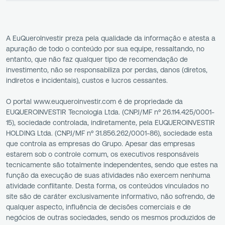
A EuQueroInvestir preza pela qualidade da informação e atesta a
apuração de todo o conteúdo por sua equipe, ressaltando, no
entanto, que não faz qualquer tipo de recomendação de
investimento, não se responsabiliza por perdas, danos (diretos,
indiretos e incidentais), custos e lucros cessantes.
O portal www.euqueroinvestir.com é de propriedade da
EUQUEROINVESTIR Tecnologia Ltda. (CNPJ/MF nº 26.114.425/0001-
15), sociedade controlada, indiretamente, pela EUQUEROINVESTIR
HOLDING Ltda. (CNPJ/MF nº 31.856.262/0001-86), sociedade esta
que controla as empresas do Grupo. Apesar das empresas
estarem sob o controle comum, os executivos responsáveis
tecnicamente são totalmente independentes, sendo que estes na
função da execução de suas atividades não exercem nenhuma
atividade conflitante. Desta forma, os conteúdos vinculados no
site são de caráter exclusivamente informativo, não sofrendo, de
qualquer aspecto, influência de decisões comerciais e de
negócios de outras sociedades, sendo os mesmos produzidos de