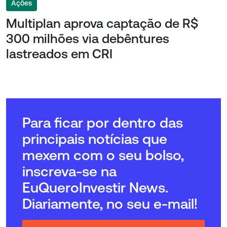
Ações
Multiplan aprova captação de R$
300 milhões via debêntures
lastreados em CRI
Para ficar por dentro das
principais notícias que
mexem com o seu bolso,
inscreva-se na
EuQueroInvestir News.
Diariamente, no seu e-mail!