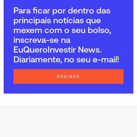
Para ficar por dentro das
principais notícias que
mexem com o seu bolso,
inscreva-se na
EuQueroInvestir News.
Diariamente, no seu e-mail!
ASSINAR