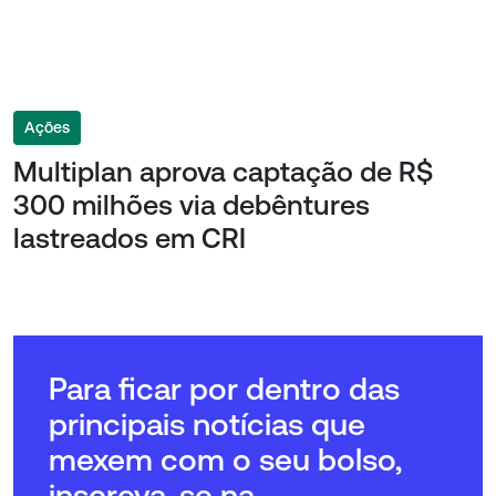
Ações
Multiplan aprova captação de R$
300 milhões via debêntures
lastreados em CRI
Para ficar por dentro das
principais notícias que
mexem com o seu bolso,
inscreva-se na