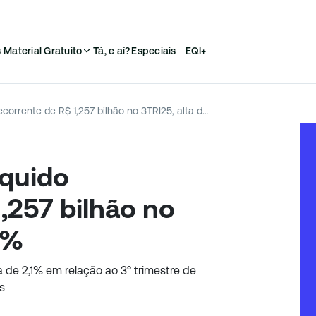
s
Material Gratuito
Tá, e aí?
Especiais
EQI+
B3 registra lucro líquido recorrente de R$ 1,257 bilhão no 3TRI25, alta de 2,6%
íquido
,257 bilhão no
6%
ta de 2,1% em relação ao 3º trimestre de
s