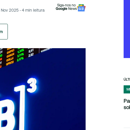
Siga-nos no
Google
News
1 Nov 2025
·
4
min leitura
am
ÚLT
M
Pa
so