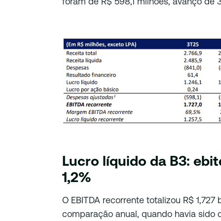
foram de R$ 598,1 milhões, avanço de 
Lucro líquido da B3: ebi
1,2%
O EBITDA recorrente totalizou R$ 1,727 
comparação anual, quando havia sido 