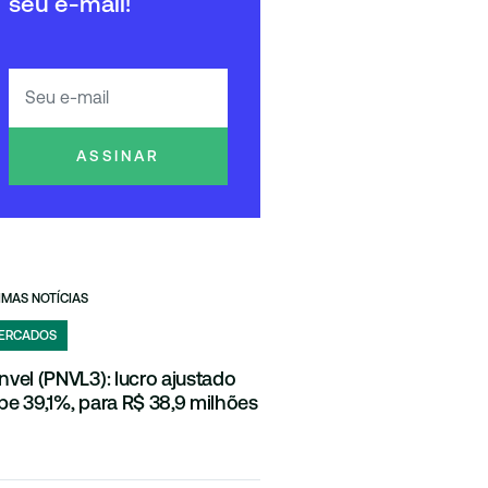
seu e-mail!
ASSINAR
IMAS NOTÍCIAS
ERCADOS
nvel (PNVL3): lucro ajustado
be 39,1%, para R$ 38,9 milhões