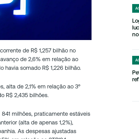
A
Lo
lu
no
corrente de R$ 1,257 bilhão no
m avanço de 2,6% em relação ao
A
 havia somado R$ 1,226 bilhão.
Pe
re
es, alta de 2,1% em relação ao 3º
do R$ 2,435 bilhões.
841 milhões, praticamente estáveis
erior (alta de apenas 1,2%),
mpanhia. As despesas ajustadas