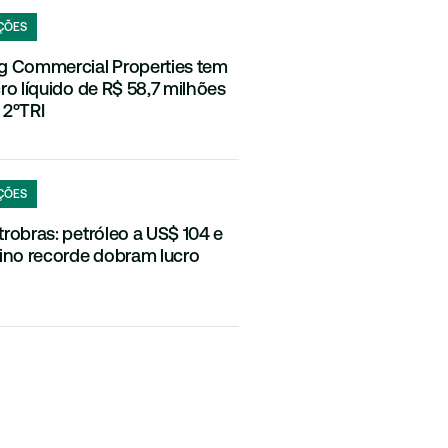
ÇÕES
g Commercial Properties tem
cro líquido de R$ 58,7 milhões
 2ºTRI
ÇÕES
trobras: petróleo a US$ 104 e
fino recorde dobram lucro