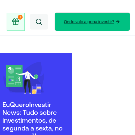
Onde vale a pena investir?
EuQueroInvestir
News: Tudo sobre
investimentos, de
segunda a sexta, no