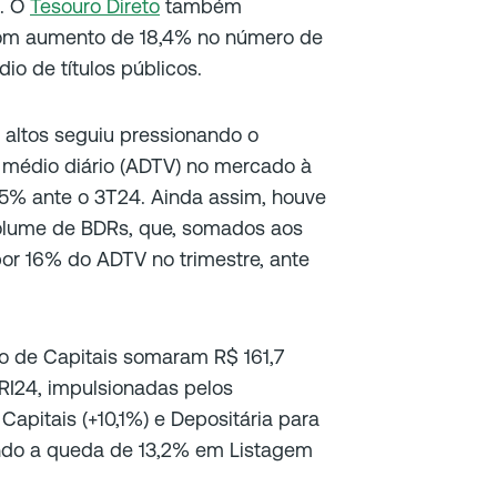
a. O
Tesouro Direto
também
om aumento de 18,4% no número de
io de títulos públicos.
 altos seguiu pressionando o
 médio diário (ADTV) no mercado à
6,5% ante o 3T24. Ainda assim, houve
olume de BDRs, que, somados aos
or 16% do ADTV no trimestre, ante
o de Capitais somaram R$ 161,7
RI24, impulsionadas pelos
pitais (+10,1%) e Depositária para
ndo a queda de 13,2% em Listagem