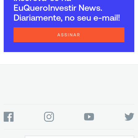
EuQueroInvestir News.
Diariamente, no seu e-mail!
ASSINAR