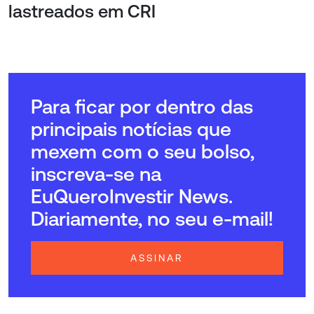
lastreados em CRI
Para ficar por dentro das
principais notícias que
mexem com o seu bolso,
inscreva-se na
EuQueroInvestir News.
Diariamente, no seu e-mail!
ASSINAR