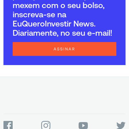
mexem com o seu bolso,
inscreva-se na
EuQueroInvestir News.
Diariamente, no seu e-mail!
ASSINAR