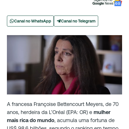
Siga-nos no
Google
News
Canal no WhatsApp
Canal no Telegram
A francesa Françoise Bettencourt Meyers, de 70
anos, herdeira da L’Oréal (EPA: OR) e
mulher
mais rica do mundo
, acumula uma fortuna de
US$ 98,6 bilhões, segundo o ranking em tempo