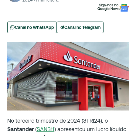
2024
·
1
min leitura
Siga-nos no
Google
News
Canal no WhatsApp
Canal no Telegram
No terceiro trimestre de 2024 (3TRI24), o
Santander
(
SANB11
) apresentou um lucro líquido