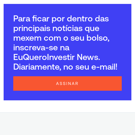
Para ficar por dentro das
principais notícias que
mexem com o seu bolso,
inscreva-se na
EuQueroInvestir News.
Diariamente, no seu e-mail!
ASSINAR