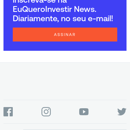
EuQueroInvestir News.
Diariamente, no seu e-mail!
ASSINAR