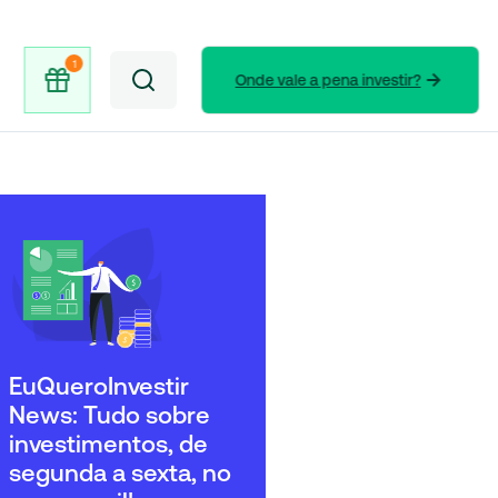
Onde vale a pena investir?
EuQueroInvestir
News: Tudo sobre
investimentos, de
segunda a sexta, no