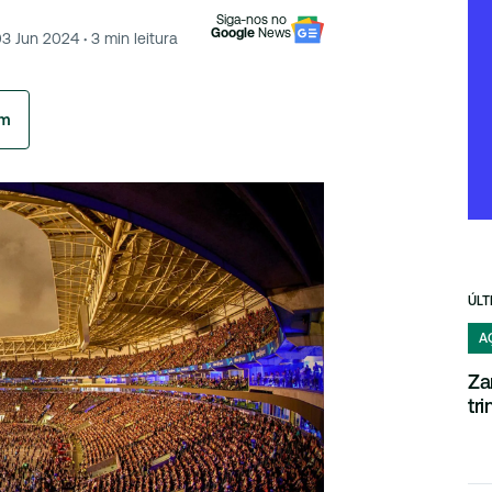
Siga-nos no
Google
News
03 Jun 2024
·
3
min leitura
am
ÚLT
A
Za
tr