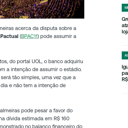
M
Gr
at
meiras acerca da disputa sobre a
loj
 Pactual
(
BPAC11
) pode assumir a
A
tos, do portal UOL, o banco adquiriu
Ig
om a intenção de assumir o estádio.
pa
 será tão simples, uma vez que a
R$
dia e não tem a intenção de
almeiras pode pesar a favor do
ma dívida estimada em R$ 160
monstrado no balanço financeiro do