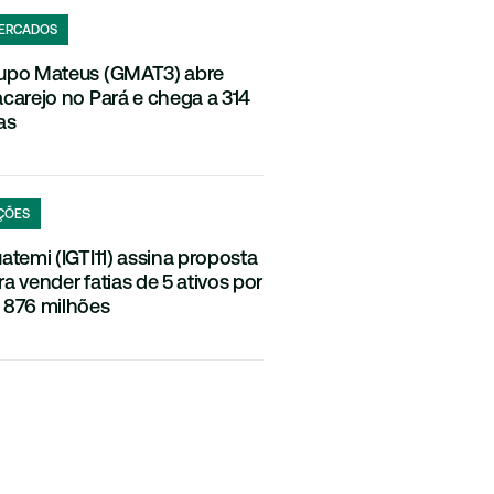
ERCADOS
upo Mateus (GMAT3) abre
acarejo no Pará e chega a 314
as
ÇÕES
uatemi (IGTI11) assina proposta
ra vender fatias de 5 ativos por
 876 milhões