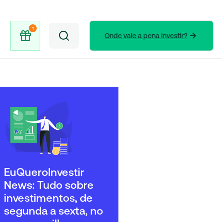
Onde vale a pena investir?
EuQueroInvestir
News: Tudo sobre
investimentos, de
segunda a sexta, no