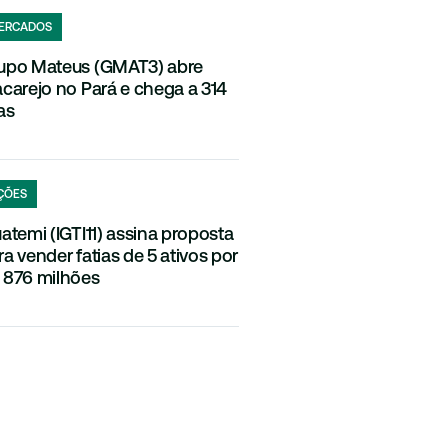
ERCADOS
upo Mateus (GMAT3) abre
acarejo no Pará e chega a 314
as
ÇÕES
uatemi (IGTI11) assina proposta
ra vender fatias de 5 ativos por
 876 milhões