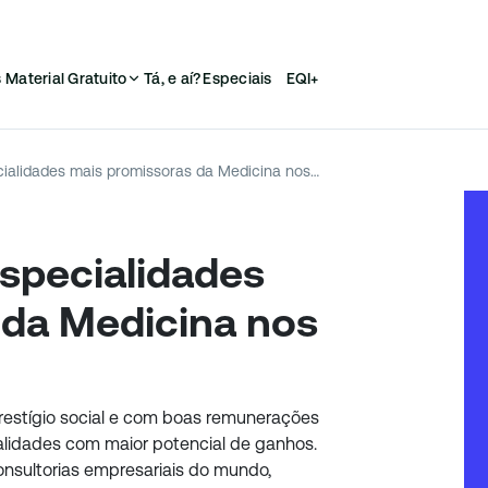
s
Material Gratuito
Tá, e aí?
Especiais
EQI+
Estudo revela as especialidades mais promissoras da Medicina nos próximos 10 anos
especialidades
 da Medicina nos
restígio social e com boas remunerações
alidades com maior potencial de ganhos.
consultorias empresariais do mundo,