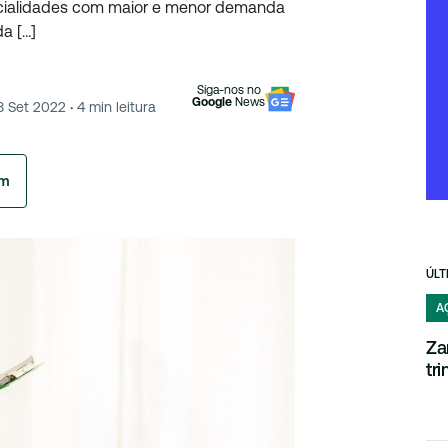
ecialidades com maior e menor demanda
a […]
Siga-nos no
Google
News
8 Set 2022
·
4
min leitura
am
ÚLT
A
Za
tr