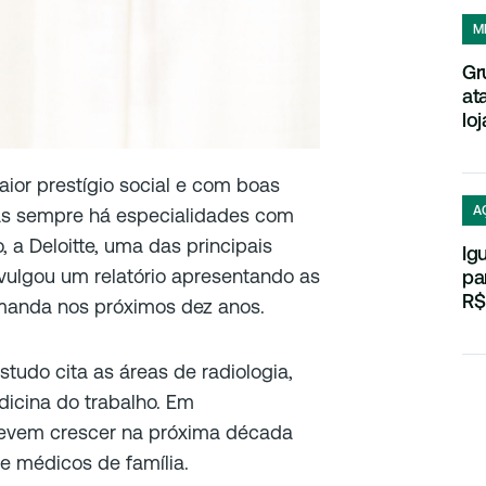
M
Gr
at
loj
ior prestígio social e com boas
A
Mas sempre há especialidades com
, a Deloitte, uma das principais
Ig
vulgou um relatório apresentando as
pa
R$
manda nos próximos dez anos.
udo cita as áreas de radiologia,
dicina do trabalho. Em
 devem crescer na próxima década
 e médicos de família.