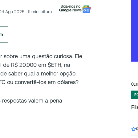
Siga-nos no
Google
News
04 Ago 2025
·
11
min leitura
am
r sobre uma questão curiosa. Ele
al de R$ 20.000 em $ETH, na
a de saber qual a melhor opção:
TC ou convertê-los em dólares?
ÚLT
E
as respostas valem a pena
FI