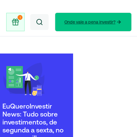
Onde vale a pena investir?
EuQueroInvestir
News: Tudo sobre
investimentos, de
segunda a sexta, no