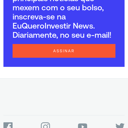
mexem com o seu bolso,
inscreva-se na
EuQueroInvestir News.
Diariamente, no seu e-mail!
ASSINAR