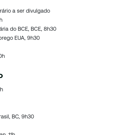
orário a ser divulgado
h
ária do BCE, BCE, 8h30
mprego EUA, 9h30
0h
o
8h
rasil, BC, 9h30
n, 11h