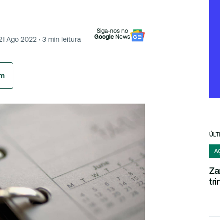
Siga-nos no
Google
News
21 Ago 2022
·
3
min leitura
am
ÚLT
A
Za
tr