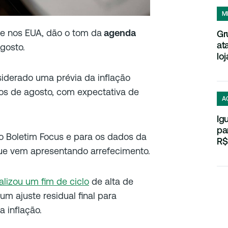
M
l e nos EUA, dão o tom da
agenda
Gr
at
gosto.
loj
siderado uma prévia da inflação
ados de agosto, com expectativa de
A
Ig
pa
 Boletim Focus e para os dados da
R$
ue vem apresentando arrefecimento.
alizou um fim de ciclo
de alta de
m ajuste residual final para
 inflação.