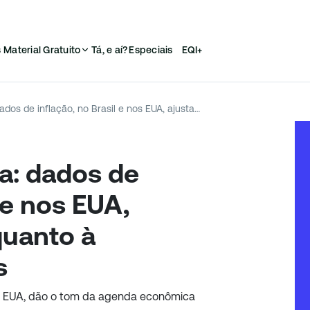
s
Material Gratuito
Tá, e aí?
Especiais
EQI+
Agenda da semana: dados de inflação, no Brasil e nos EUA, ajustam apostas quanto à escalada dos juros
: dados de
l e nos EUA,
quanto à
s
nos EUA, dão o tom da agenda econômica