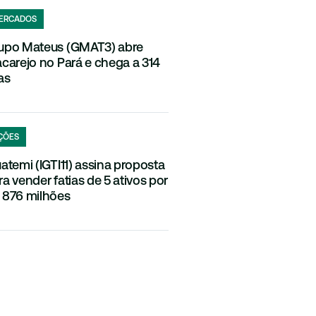
ERCADOS
upo Mateus (GMAT3) abre
acarejo no Pará e chega a 314
as
ÇÕES
uatemi (IGTI11) assina proposta
ra vender fatias de 5 ativos por
 876 milhões