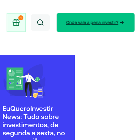
Onde vale a pena investir?
EuQueroInvestir
News: Tudo sobre
investimentos, de
segunda a sexta, no