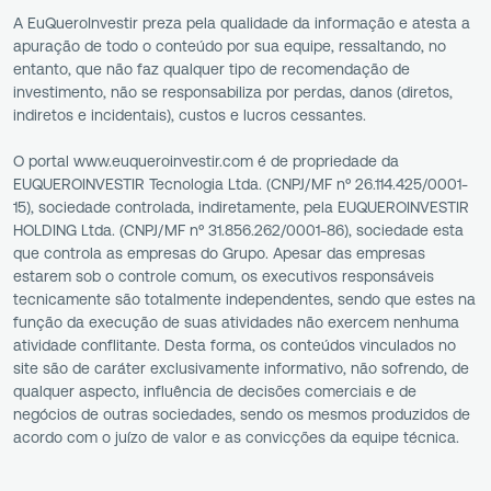
A EuQueroInvestir preza pela qualidade da informação e atesta a
apuração de todo o conteúdo por sua equipe, ressaltando, no
entanto, que não faz qualquer tipo de recomendação de
investimento, não se responsabiliza por perdas, danos (diretos,
indiretos e incidentais), custos e lucros cessantes.
O portal www.euqueroinvestir.com é de propriedade da
EUQUEROINVESTIR Tecnologia Ltda. (CNPJ/MF nº 26.114.425/0001-
15), sociedade controlada, indiretamente, pela EUQUEROINVESTIR
HOLDING Ltda. (CNPJ/MF nº 31.856.262/0001-86), sociedade esta
que controla as empresas do Grupo. Apesar das empresas
estarem sob o controle comum, os executivos responsáveis
tecnicamente são totalmente independentes, sendo que estes na
função da execução de suas atividades não exercem nenhuma
atividade conflitante. Desta forma, os conteúdos vinculados no
site são de caráter exclusivamente informativo, não sofrendo, de
qualquer aspecto, influência de decisões comerciais e de
negócios de outras sociedades, sendo os mesmos produzidos de
acordo com o juízo de valor e as convicções da equipe técnica.