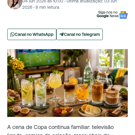
04 Jun 2026 às 10:00
·
Última atualização:
03 Jun
2026
·
8
min leitura
Siga-nos no
Google
News
Canal no WhatsApp
Canal no Telegram
A cena de Copa continua familiar: televisão