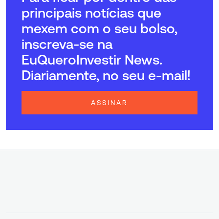
principais notícias que
mexem com o seu bolso,
inscreva-se na
EuQueroInvestir News.
Diariamente, no seu e-mail!
ASSINAR