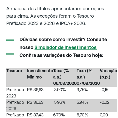
A maioria dos títulos apresentaram correções
para cima. As exceções foram o Tesouro
Prefixado 2023 e 2026 e IPCA+ 2026.
Dúvidas sobre como investir? Consulte
nosso
Simulador de Investimentos
Confira as variações do Tesouro hoje:
Tesouro
Investimento
Taxa (%
Taxa (%
Variação
Mínimo
a.a.)
a.a.)
(p.p.)
06/08/2020
07/08/2020
Prefixado
R$ 36,63
3,90%
3,75%
-0,15
2023
Prefixado
R$ 36,63
5,96%
5,94%
-0,02
2026
Prefixado
R$ 37,43
6,70%
6,70%
0,00