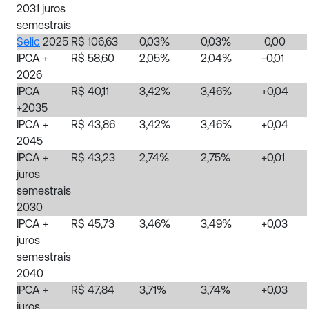
2031 juros
semestrais
Selic
2025
R$ 106,63
0,03%
0,03%
0,00
IPCA +
R$ 58,60
2,05%
2,04%
-0,01
2026
IPCA
R$ 40,11
3,42%
3,46%
+0,04
+2035
IPCA +
R$ 43,86
3,42%
3,46%
+0,04
2045
IPCA +
R$ 43,23
2,74%
2,75%
+0,01
juros
semestrais
2030
IPCA +
R$ 45,73
3,46%
3,49%
+0,03
juros
semestrais
2040
IPCA +
R$ 47,84
3,71%
3,74%
+0,03
juros