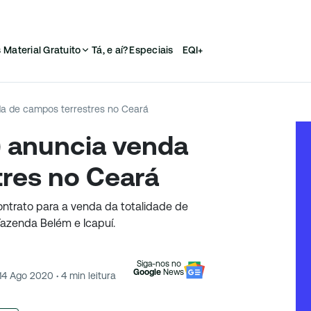
s
Material Gratuito
Tá, e aí?
Especiais
EQI+
da de campos terrestres no Ceará
) anuncia venda
tres no Ceará
ontrato para a venda da totalidade de
Fazenda Belém e Icapuí.
Siga-nos no
Google
News
14 Ago 2020
·
4
min leitura