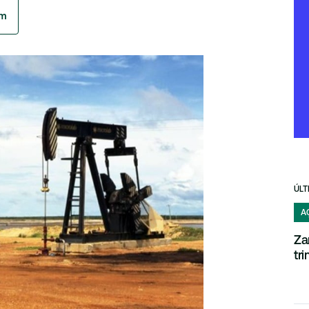
am
ÚLT
A
Za
tr