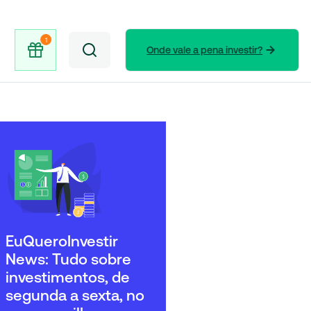
Onde vale a pena investir?
EuQueroInvestir
News: Tudo sobre
investimentos, de
segunda a sexta, no