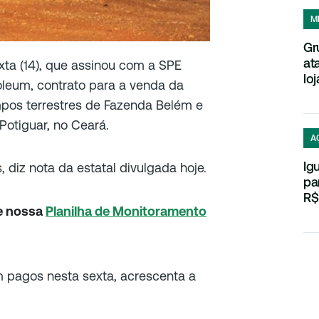
M
Gr
at
xta (14), que assinou com a SPE
loj
oleum, contrato para a venda da
mpos terrestres de Fazenda Belém e
Potiguar, no Ceará.
A
Ig
 diz nota da estatal divulgada hoje.
pa
R$
e nossa
Planilha de Monitoramento
 pagos nesta sexta, acrescenta a