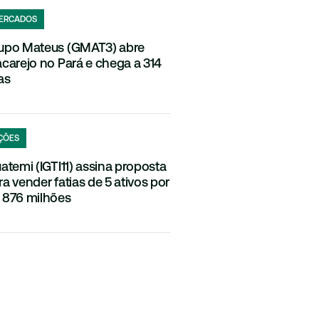
ERCADOS
upo Mateus (GMAT3) abre
acarejo no Pará e chega a 314
as
ÇÕES
uatemi (IGTI11) assina proposta
ra vender fatias de 5 ativos por
 876 milhões