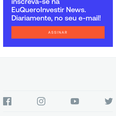
inscreva-se na
EuQueroInvestir News.
Diariamente, no seu e-mail!
ASSINAR