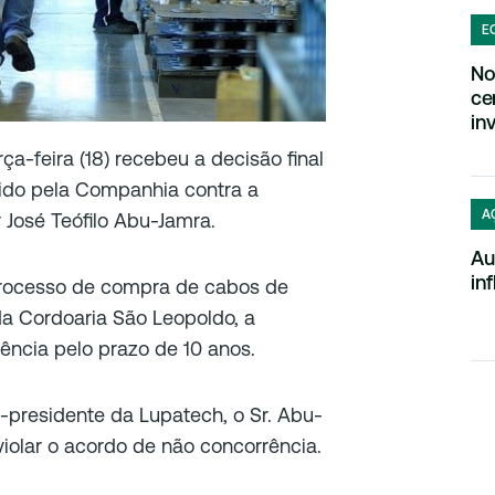
E
No
ce
in
a-feira (18) recebeu a decisão final
vido pela Companhia contra a
A
 José Teófilo Abu-Jamra.
Au
in
rocesso de compra de cabos de
a Cordoaria São Leopoldo, a
ência pelo prazo de 10 anos.
e-presidente da Lupatech, o Sr. Abu-
olar o acordo de não concorrência.