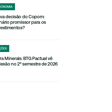
CONOMIA
va decisão do Copom:
nário promissor para os
vestimentos?
ÇÕES
ra Minerals: BTG Pactual vê
flexão no 2º semestre de 2026