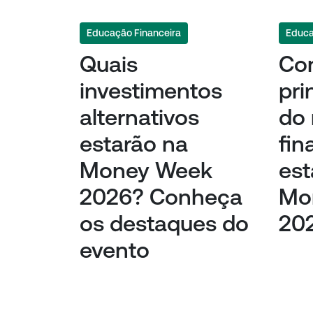
Educação Financeira
Educa
Quais
Co
investimentos
pri
alternativos
do
estarão na
fin
Money Week
est
2026? Conheça
Mo
os destaques do
20
evento