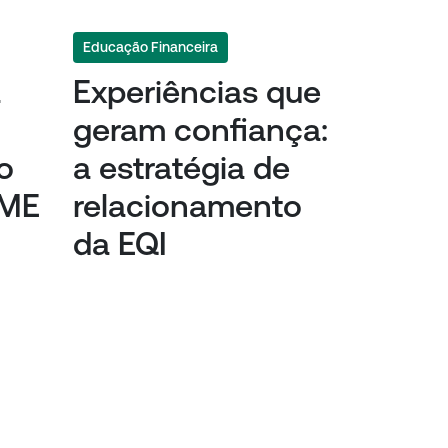
Educação Financeira
a
Experiências que
geram confiança:
o
a estratégia de
SME
relacionamento
da EQI