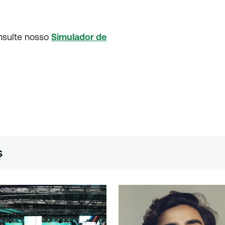
nsulte nosso
Simulador de
s