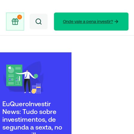
Onde vale a pena investir?
EuQueroInvestir
News: Tudo sobre
investimentos, de
segunda a sexta, no