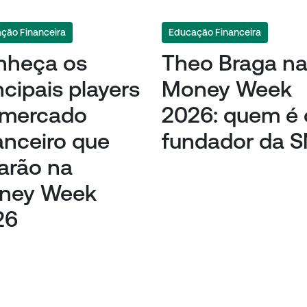
ção Financeira
Educação Financeira
nheça os
Theo Braga n
ncipais players
Money Week
 mercado
2026: quem é 
anceiro que
fundador da 
arão na
ney Week
26