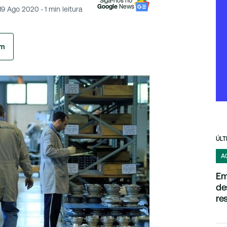
Siga-nos no
Google
News
19 Ago 2020
·
1
min leitura
am
ÚLT
A
Em
de
re