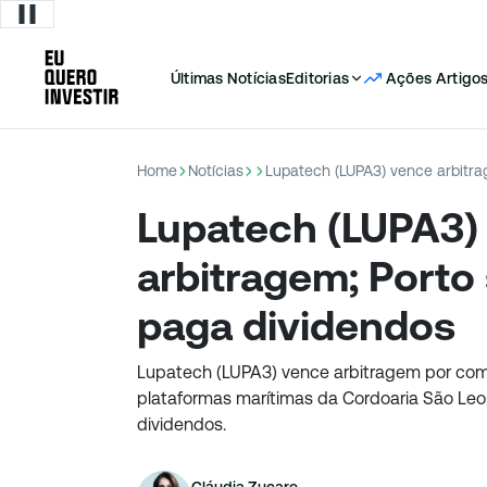
Últimas Notícias
Editorias
Ações
Artigo
Home
Notícias
Lupatech (LUPA3) vence arbitra
Lupatech (LUPA3)
arbitragem; Porto
paga dividendos
Lupatech (LUPA3) vence arbitragem por co
plataformas marítimas da Cordoaria São Leo
dividendos.
Cláudia Zucare