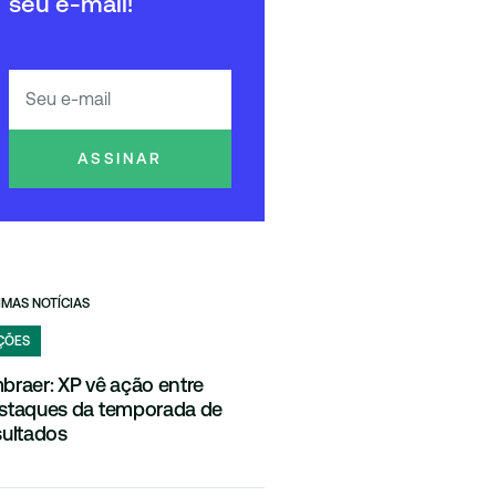
seu e-mail!
ASSINAR
IMAS NOTÍCIAS
ÇÕES
braer: XP vê ação entre
staques da temporada de
sultados