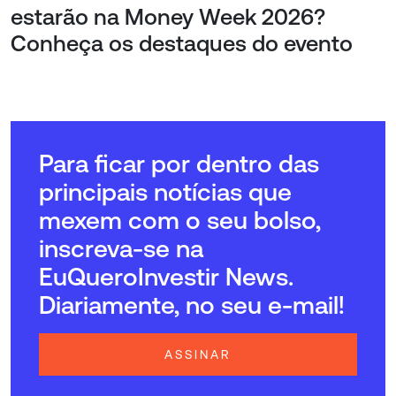
estarão na Money Week 2026?
Conheça os destaques do evento
Para ficar por dentro das
principais notícias que
mexem com o seu bolso,
inscreva-se na
EuQueroInvestir News.
Diariamente, no seu e-mail!
ASSINAR