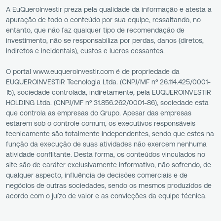
A EuQueroInvestir preza pela qualidade da informação e atesta a
apuração de todo o conteúdo por sua equipe, ressaltando, no
entanto, que não faz qualquer tipo de recomendação de
investimento, não se responsabiliza por perdas, danos (diretos,
indiretos e incidentais), custos e lucros cessantes.
O portal www.euqueroinvestir.com é de propriedade da
EUQUEROINVESTIR Tecnologia Ltda. (CNPJ/MF nº 26.114.425/0001-
15), sociedade controlada, indiretamente, pela EUQUEROINVESTIR
HOLDING Ltda. (CNPJ/MF nº 31.856.262/0001-86), sociedade esta
que controla as empresas do Grupo. Apesar das empresas
estarem sob o controle comum, os executivos responsáveis
tecnicamente são totalmente independentes, sendo que estes na
função da execução de suas atividades não exercem nenhuma
atividade conflitante. Desta forma, os conteúdos vinculados no
site são de caráter exclusivamente informativo, não sofrendo, de
qualquer aspecto, influência de decisões comerciais e de
negócios de outras sociedades, sendo os mesmos produzidos de
acordo com o juízo de valor e as convicções da equipe técnica.