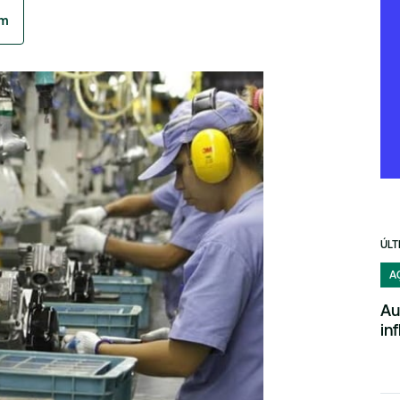
am
ÚLT
A
Au
in