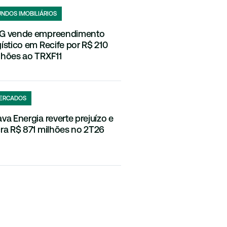
UNDOS IMOBILIÁRIOS
G vende empreendimento
gístico em Recife por R$ 210
lhões ao TRXF11
ERCADOS
ava Energia reverte prejuízo e
cra R$ 871 milhões no 2T26