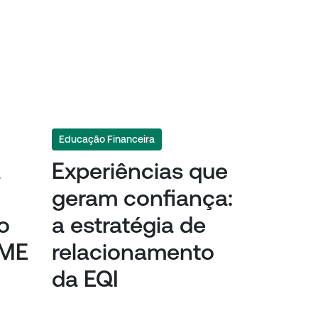
Educação Financeira
a
Experiências que
geram confiança:
o
a estratégia de
SME
relacionamento
da EQI