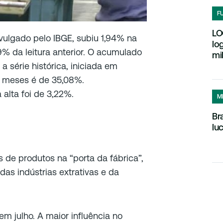
F
LO
ivulgado pelo IBGE, subiu 1,94% na
lo
9% da leitura anterior. O acumulado
mi
a série histórica, iniciada em
 meses é de 35,08%.
alta foi de 3,22%.
M
Br
lu
de produtos na “porta da fábrica”,
das indústrias extrativas e da
em julho. A maior influência no