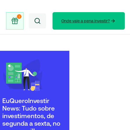
Onde vale a pena investir?
EuQueroInvestir
News: Tudo sobre
investimentos, de
segunda a sexta, no