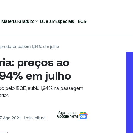
s
Material Gratuito
Tá, e aí?
Especiais
EQI+
o produtor sobem 1,94% em julho
ria: preços ao
,94% em julho
gado pelo IBGE, subiu 1,94% na passagem
rior.
Siga-nos no
Google
News
7 Ago 2021
·
1
min leitura