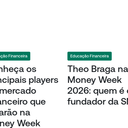
ção Financeira
Educação Financeira
nheça os
Theo Braga n
ncipais players
Money Week
 mercado
2026: quem é 
anceiro que
fundador da 
arão na
ney Week