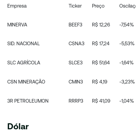
Empresa
Ticker
Preço
Oscila
MINERVA
BEEF3
R$ 12,26
-7,54%
SID. NACIONAL
CSNA3
R$ 17,24
-5,53%
SLC AGRÍCOLA
SLCE3
R$ 51,64
-1,64%
CSN MINERAÇÃO
CMIN3
R$ 4,19
-3,23%
3R PETROLEUMON
RRRP3
R$ 41,09
-1,04%
Dólar