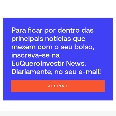
Para ficar por dentro das
principais notícias que
mexem com o seu bolso,
inscreva-se na
EuQueroInvestir News.
Diariamente, no seu e-mail!
ASSINAR