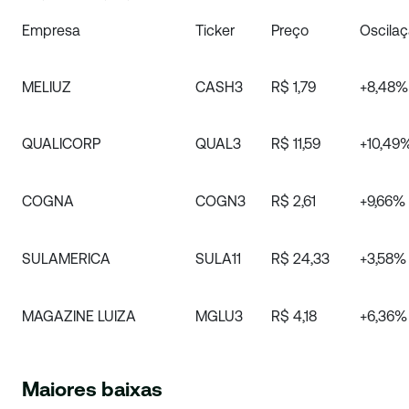
Empresa
Ticker
Preço
Oscila
MELIUZ
CASH3
R$ 1,79
+8,48%
QUALICORP
QUAL3
R$ 11,59
+10,49
COGNA
COGN3
R$ 2,61
+9,66%
SULAMERICA
SULA11
R$ 24,33
+3,58%
MAGAZINE LUIZA
MGLU3
R$ 4,18
+6,36%
Maiores baixas