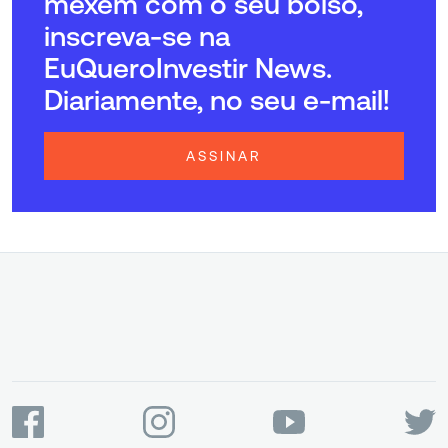
mexem com o seu bolso,
inscreva-se na
EuQueroInvestir News.
Diariamente, no seu e-mail!
ASSINAR