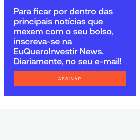
Para ficar por dentro das
principais notícias que
mexem com o seu bolso,
inscreva-se na
EuQueroInvestir News.
Diariamente, no seu e-mail!
ASSINAR