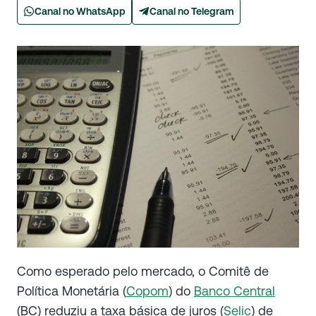
Canal no WhatsApp
Canal no Telegram
Como esperado pelo mercado, o Comitê de
Política Monetária (
Copom
) do
Banco Central
(BC) reduziu a taxa básica de juros (
Selic
) de