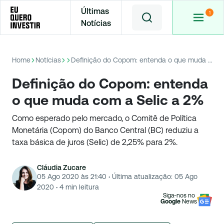
Últimas
Notícias
Home
Notícias
Definição do Copom: entenda o que muda com a Selic a 2%
Definição do Copom: entenda
o que muda com a Selic a 2%
Como esperado pelo mercado, o Comitê de Política
Monetária (Copom) do Banco Central (BC) reduziu a
taxa básica de juros (Selic) de 2,25% para 2%.
Cláudia Zucare
05 Ago 2020 às 21:40
·
Última atualização:
05 Ago
2020
·
4
min leitura
Siga-nos no
Google
News