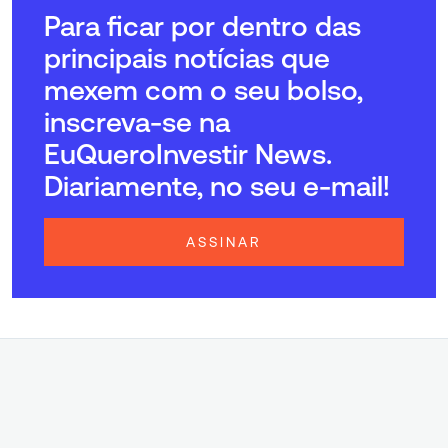
Para ficar por dentro das
principais notícias que
mexem com o seu bolso,
inscreva-se na
EuQueroInvestir News.
Diariamente, no seu e-mail!
ASSINAR