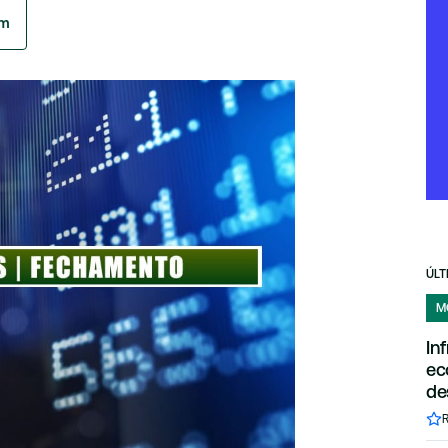
am
ÚLT
M
In
ec
de