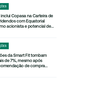
ÇÕES
 inclui Copasa na Carteira de
videndos com Equatorial
mo acionista e potencial de
videndos
ÇÕES
ões da Smart Fit tombam
is de 7%, mesmo após
comendação de compra
ntida