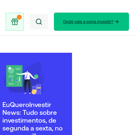
Onde vale a pena investir?
EuQueroInvestir
News: Tudo sobre
investimentos, de
segunda a sexta, no