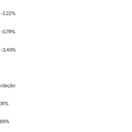
-2,22%
-0,78%
-3,49%
cilação
,16%
,69%