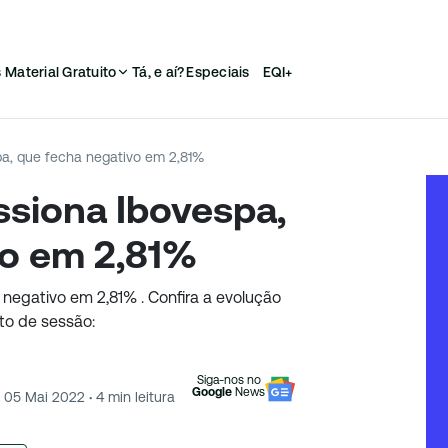
s
Material Gratuito
Tá, e aí?
Especiais
EQI+
pa, que fecha negativo em 2,81%
ssiona Ibovespa,
vo em 2,81%
 negativo em 2,81% . Confira a evolução
o de sessão:
Siga-nos no
Google
News
05 Mai 2022
·
4
min leitura