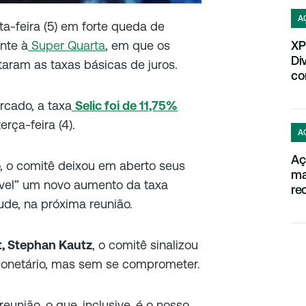
A
a-feira (5) em forte queda de
XP
nte à
Super Quarta
, em que os
Di
aram as taxas básicas de juros.
co
di
cado, a taxa
Selic foi de 11,75%
erça-feira (4).
A
Aç
, o comitê deixou em aberto seus
ma
ável” um novo aumento da taxa
re
de, na próxima reunião.
ma
, Stephan Kautz
, o comitê sinalizou
monetário, mas sem se comprometer.
eunião, o que, inclusive, é o nosso