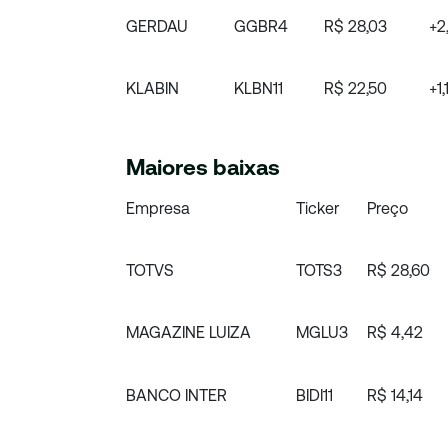
GERDAU
GGBR4
R$ 28,03
+2
KLABIN
KLBN11
R$ 22,50
+1
Maiores baixas
Empresa
Ticker
Preço
TOTVS
TOTS3
R$ 28,60
MAGAZINE LUIZA
MGLU3
R$ 4,42
BANCO INTER
BIDI11
R$ 14,14