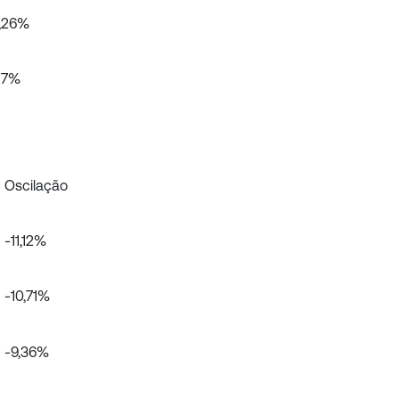
,26%
,17%
Oscilação
-11,12%
-10,71%
-9,36%