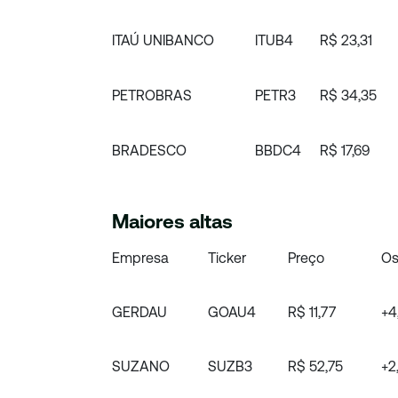
ITAÚ UNIBANCO
ITUB4
R$ 23,31
PETROBRAS
PETR3
R$ 34,35
BRADESCO
BBDC4
R$ 17,69
Maiores altas
Empresa
Ticker
Preço
Os
GERDAU
GOAU4
R$ 11,77
+4
SUZANO
SUZB3
R$ 52,75
+2