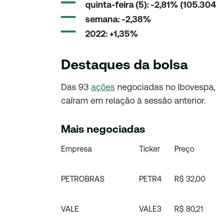
quinta-feira (5): -2,81% (105.30
semana: -2,38%
2022: +1,35%
Destaques da bolsa
Das 93
ações
negociadas no Ibovespa, 
caíram em relação à sessão anterior.
Mais negociadas
Empresa
Ticker
Preço
PETROBRAS
PETR4
R$ 32,00
VALE
VALE3
R$ 80,21