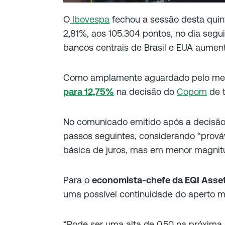
O
Ibovespa
fechou a sessão desta quint
2,81%, aos 105.304 pontos, no dia segui
bancos centrais de Brasil e EUA aument
Como amplamente aguardado pelo mer
para 12,75%
na decisão do
Copom
de t
No comunicado emitido após a decisão
passos seguintes, considerando “prov
básica de juros, mas em menor magnitu
Para o
economista-chefe da EQI Asset
uma possível continuidade do aperto 
“Pode ser uma alta de 0,50 na próxima r