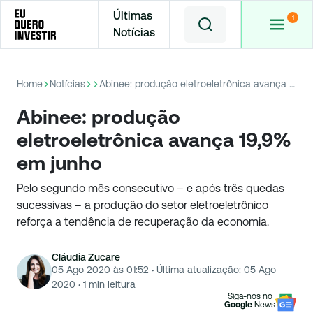
Últimas
Notícias
Home
Notícias
Abinee: produção eletroeletrônica avança 19,9% em junho
Abinee: produção
eletroeletrônica avança 19,9%
em junho
Pelo segundo mês consecutivo – e após três quedas
sucessivas – a produção do setor eletroeletrônico
reforça a tendência de recuperação da economia.
Cláudia Zucare
05 Ago 2020 às 01:52
·
Última atualização:
05 Ago
2020
·
1
min leitura
Siga-nos no
Google
News