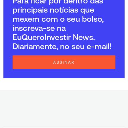
Para ficar por dentro das
principais notícias que
mexem com o seu bolso,
inscreva-se na
EuQueroInvestir News.
Diariamente, no seu e-mail!
ASSINAR