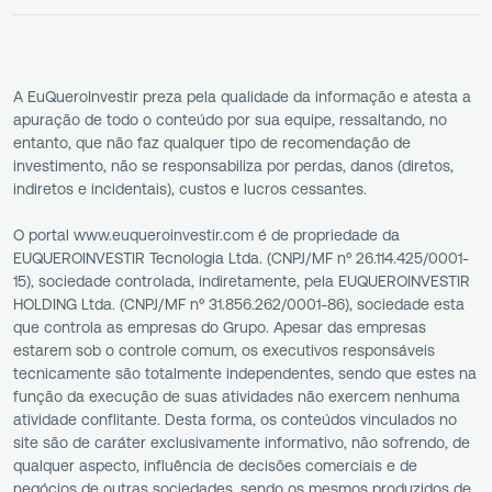
A EuQueroInvestir preza pela qualidade da informação e atesta a
apuração de todo o conteúdo por sua equipe, ressaltando, no
entanto, que não faz qualquer tipo de recomendação de
investimento, não se responsabiliza por perdas, danos (diretos,
indiretos e incidentais), custos e lucros cessantes.
O portal www.euqueroinvestir.com é de propriedade da
EUQUEROINVESTIR Tecnologia Ltda. (CNPJ/MF nº 26.114.425/0001-
15), sociedade controlada, indiretamente, pela EUQUEROINVESTIR
HOLDING Ltda. (CNPJ/MF nº 31.856.262/0001-86), sociedade esta
que controla as empresas do Grupo. Apesar das empresas
estarem sob o controle comum, os executivos responsáveis
tecnicamente são totalmente independentes, sendo que estes na
função da execução de suas atividades não exercem nenhuma
atividade conflitante. Desta forma, os conteúdos vinculados no
site são de caráter exclusivamente informativo, não sofrendo, de
qualquer aspecto, influência de decisões comerciais e de
negócios de outras sociedades, sendo os mesmos produzidos de