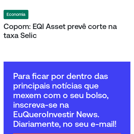
Economia
Copom: EQI Asset prevê corte na
taxa Selic
Para ficar por dentro das
principais notícias que
mexem com o seu bolso,
inscreva-se na
EuQueroInvestir News.
Diariamente, no seu e-mail!