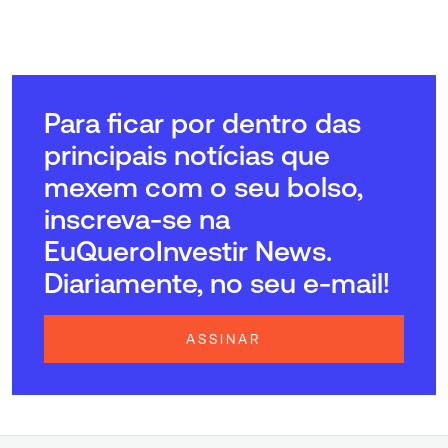
Para ficar por dentro das
principais notícias que
mexem com o seu bolso,
inscreva-se na
EuQueroInvestir News.
Diariamente, no seu e-mail!
ASSINAR