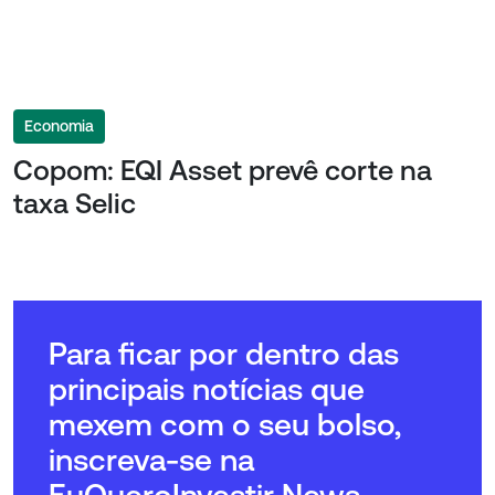
Economia
Copom: EQI Asset prevê corte na
taxa Selic
Para ficar por dentro das
principais notícias que
mexem com o seu bolso,
inscreva-se na
EuQueroInvestir News.