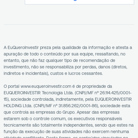
A EuQueroInvestir preza pela qualidade da informação e atesta a
apuração de todo o conteúdo por sua equipe, ressaltando, no
entanto, que não faz qualquer tipo de recomendação de
investimento, não se responsabiliza por perdas, danos (diretos,
indiretos e incidentais), custos e lucros cessantes.
O portal www.euqueroinvestir.com é de propriedade da
EUQUEROINVESTIR Tecnologia Ltda. (CNPJ/MF nº 26.114.425/0001-
15), sociedade controlada, indiretamente, pela EUQUEROINVESTIR
HOLDING Ltda. (CNPJ/MF nº 31.856.262/0001-86), sociedade esta
que controla as empresas do Grupo. Apesar das empresas
estarem sob o controle comum, os executivos responsáveis
tecnicamente são totalmente independentes, sendo que estes na
função da execução de suas atividades não exercem nenhuma
atividade conflitante. Desta forma, os conteúdos vinculados no