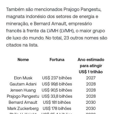
Também são mencionados Prajogo Pangestu,
magnata indonésio dos setores de energia e
mineração, e Bernard Arnault, empresário
francês à frente da LVMH (LVMH), o maior grupo
de luxo do mundo. No total, 23 outros nomes são
citados na lista.
Nome
Fortuna
Ano estimado
para atingir
US$ 1 trilhão
Elon Musk
US$ 237 bilhões
2027
Gautam Adani
US$ 99,6 bilhões
2028
Jensen Huang
US$ 90,5 bilhões
2028
Prajogo Pangestu
US$ 33,8 bilhões
2028
Bernard Arnault
US$ 181 bilhões
2030
Mark Zuckerberg
US$ 178 bilhões
2030