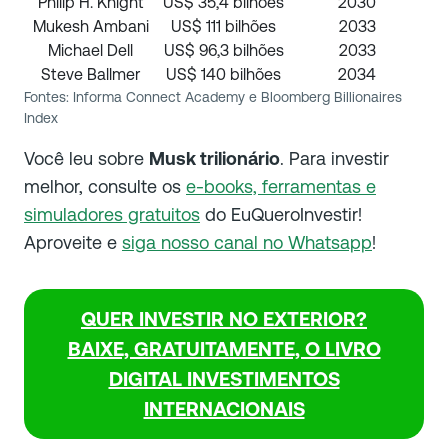
Philip H. Knight
US$ 35,4 bilhões
2030
Mukesh Ambani
US$ 111 bilhões
2033
Michael Dell
US$ 96,3 bilhões
2033
Steve Ballmer
US$ 140 bilhões
2034
Fontes: Informa Connect Academy e Bloomberg Billionaires
Index
Você leu sobre
Musk trilionário
. Para investir
melhor, consulte os
e-books, ferramentas e
simuladores gratuitos
do EuQueroInvestir!
Aproveite e
siga nosso canal no Whatsapp
!
QUER INVESTIR NO EXTERIOR?
BAIXE, GRATUITAMENTE, O LIVRO
DIGITAL INVESTIMENTOS
INTERNACIONAIS