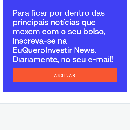
Para ficar por dentro das
principais notícias que
mexem com o seu bolso,
inscreva-se na
EuQueroInvestir News.
Diariamente, no seu e-mail!
ASSINAR