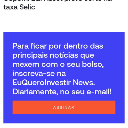
taxa Selic
Para ficar por dentro das
principais notícias que
mexem com o seu bolso,
inscreva-se na
EuQueroInvestir News.
Diariamente, no seu e-mail!
ASSINAR