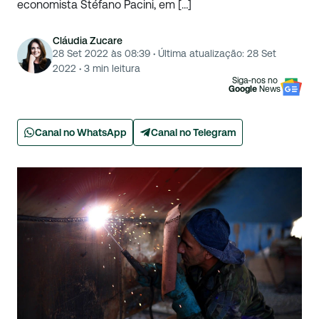
economista Stéfano Pacini, em […]
Cláudia Zucare
28 Set 2022 às 08:39
·
Última atualização:
28 Set
2022
·
3
min leitura
Siga-nos no
Google
News
Canal no WhatsApp
Canal no Telegram