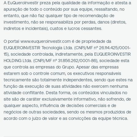
A EuQueroInvestir preza pela qualidade da informação e atesta a
apuração de todo o conteúdo por sua equipe, ressaltando, no
entanto, que não faz qualquer tipo de recomendação de
investimento, não se responsabiliza por perdas, danos (diretos,
indiretos e incidentais), custos e lucros cessantes.
O portal www.euqueroinvestir.com é de propriedade da
EUQUEROINVESTIR Tecnologia Ltda. (CNPJ/MF nº 26.114.425/0001-
15), sociedade controlada, indiretamente, pela EUQUEROINVESTIR
HOLDING Ltda. (CNPJ/MF nº 31.856.262/0001-86), sociedade esta
que controla as empresas do Grupo. Apesar das empresas
estarem sob o controle comum, os executivos responsáveis
tecnicamente são totalmente independentes, sendo que estes na
função da execução de suas atividades não exercem nenhuma
atividade conflitante. Desta forma, os conteúdos vinculados no
site são de caráter exclusivamente informativo, não sofrendo, de
qualquer aspecto, influência de decisões comerciais e de
negócios de outras sociedades, sendo os mesmos produzidos de
acordo com o juízo de valor e as convicções da equipe técnica.