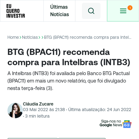
Últimas
Notícias
Home
Notícias
BTG (BPAC11) recomenda compra para Intelbras (INTB3)
BTG (BPAC11) recomenda
compra para Intelbras (INTB3)
A Intelbras (INTB3) foi avaliada pelo Banco BTG Pactual
(BPAC11) em mais um novo relatório, que foi divulgado
nesta terça-feira (3).
Cláudia Zucare
03 Mai 2022 às 21:38
·
Última atualização:
24 Jun 2022
·
3
min leitura
Siga-nos no
Google
News