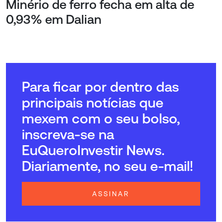
Minério de ferro fecha em alta de
0,93% em Dalian
Para ficar por dentro das
principais notícias que
mexem com o seu bolso,
inscreva-se na
EuQueroInvestir News.
Diariamente, no seu e-mail!
ASSINAR